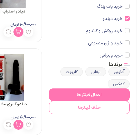
خرید بات پلاگ
دیلدو استراپ آن –
خرید دیلدو
10,900,000
تومان
خرید روکش و کاندوم
خرید واژن مصنوعی
خرید ویبراتور
برند‌ها
آمازون
تیفانی
کاپووت
کدکس
اعمال فیلتر ها
دیلدو کمری مشکی 
حذف فیلترها
5,900,000
تومان