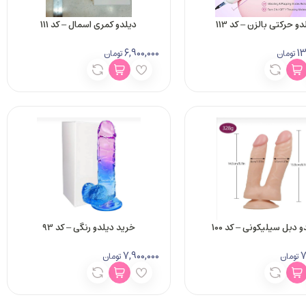
و حرکتی بالزن – کد 113
دیلدو کمری اسمال – کد 111
6,900,000
13
تومان
تومان
 دبل سیلیکونی – کد 100
خرید دیلدو رنگی – کد 93
7,900,000
7
تومان
تومان