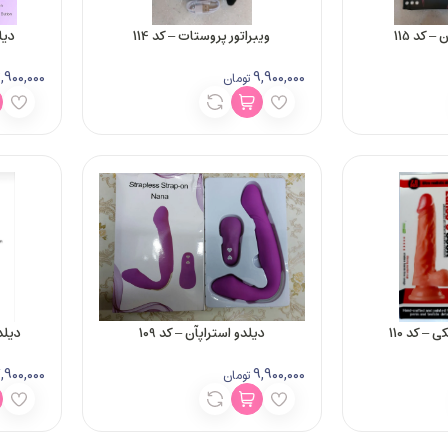
 کد 115
ویبراتور پروستات – کد 114
دیلد
,900,000
9,900,000
تومان
– کد 110
دیلدو استراپآن – کد 109
دیلدو
,900,000
9,900,000
تومان