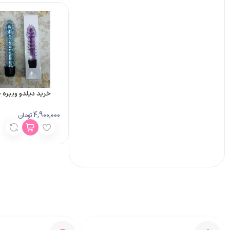
خرید دیلدو ویبره خار
4,900,000
تومان