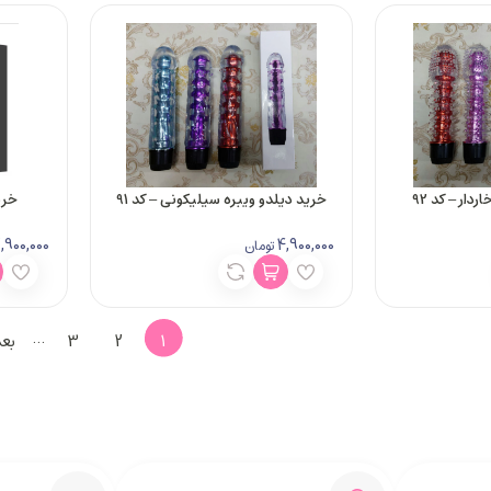
دار – کد 92
خرید دیلدو ویبره سیلیکونی – کد 91
خرید
2,900,000
4,900,000
تومان
…
1
2
3
بع