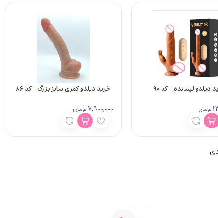
 دیلدو لیسنده – کد 90
خرید دیلدو کمری سایز بزرگ – کد 86
7,900,000
1
تومان
تومان
دی