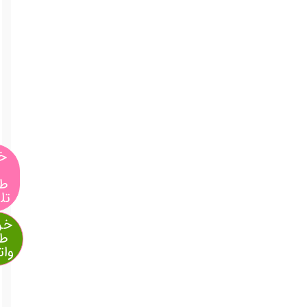
قیمت
منصفانه
و رقابتی
پرداخت
درب
منزل،
سریع و
ایمن
9,900,000
تومان
خرید
از
طریق
تلگرام
خرید از
طریق
واتساپ
آیا
قیمت
مناسب