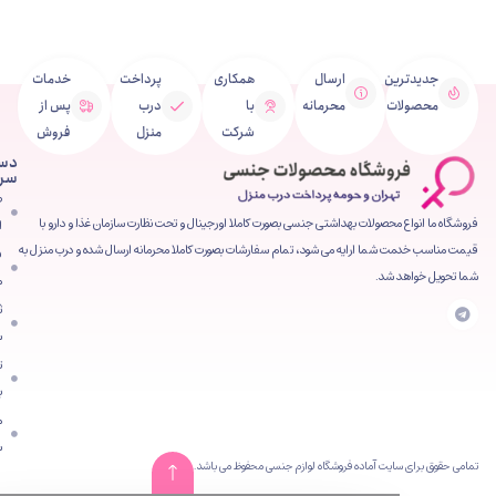
ین
ارسال
همکاری
پرداخت
خدمات
ت
محرمانه
با
درب
پس از
شرکت
منزل
فروش
دسترسی
سریع
صفحه
محصولات بهداشتی جنسی بصورت کاملا اورجینال و تحت نظارت سازمان غذا و دارو با
اصلی
شما ارایه می شود، تمام سفارشات بصورت کاملا محرمانه ارسال شده و درب منزل به
فروشگاه
 شد.
محصولات
ثبت
سفارش
تماس
با ما
مقالات
سایت
ایت آماده فروشگاه لوازم جنسی محفوظ می باشد.