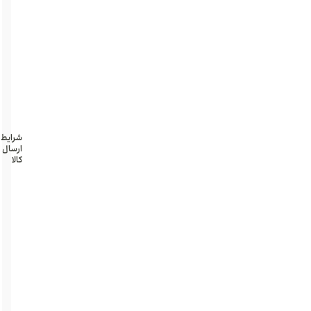
و
خارج
بدن
جنس
سیلیکون
طبی
ضد
حساسیت
شرایط
ارسال
کالا
تهران و
حومه
پرداخت
درب
منزل
امن
و
سریع