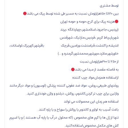
ی
ک برای کرج،حومه و حومه تهران
ود،اسلامشهر،چهاردانگه ،پرند
ط کریم ،فردیس،مارلیک، شهرقدس
کدشت،قیامدشت،ورامین،قرچک باقرشهر،کهریزک،لواسانات،
ارد،مهرشهر،محمدشهر،گرمدره و…)
صد از مبدا می باشد
.
همزمان مواد چرب کننده
عی، روغن، مواد ضد عفونی کننده پزشکی (لوسیون) و مواد دیگر مانند
 چرب تر کردن کاندوم، روکش، دیلدو و واژن خودداری کنید.
زمان این محصولات می تواند
 لوازم و کاندوم یا روکش را سوراخ و یا پاره کنند.
ها یا کرم های مخصوص (که محلول در آب یا پایه آب هستند ) و یا اسپرم
مل مخصوص استفاده کنید.