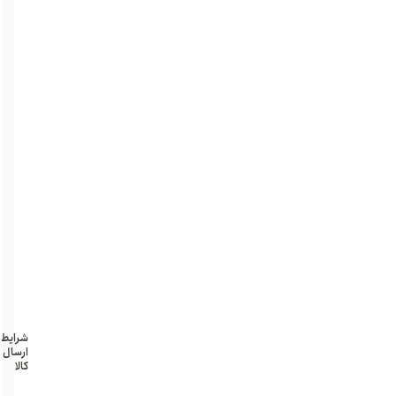
نگهدارنده
استیل
و
مستحکم
بدون
اسیب
به
پوست
بند
قابل
تنظیم
جنس
ضخیم
رنگ
مشکی
شرایط
ارسال
کالا
تهران و