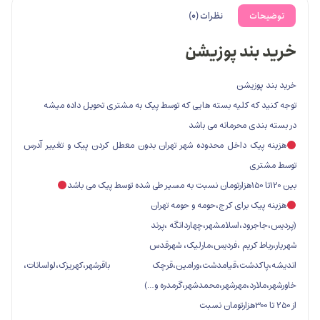
ت
نظرات (0)
ند پوزیشن
وزیشن
که کلیه بسته هایی که توسط پیک به مشتری تحویل داده میشه
ی محرمانه می باشد
یک داخل محدوده شهر تهران بدون معطل کردن پیک و تغییر آدرس
ی
ک برای کرج،حومه و حومه تهران
ود،اسلامشهر،چهاردانگه ،پرند
ط کریم ،فردیس،مارلیک، شهرقدس
کدشت،قیامدشت،ورامین،قرچک باقرشهر،کهریزک،لواسانات،
ارد،مهرشهر،محمدشهر،گرمدره و…)