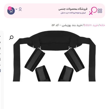
0
/ خرید بند پوزیشن – کد 56
خرید
بند
پوزیشن
–
کد
56
ویژگی
های
محصول
کاملا
وارداتی
بافت
ابریشمی