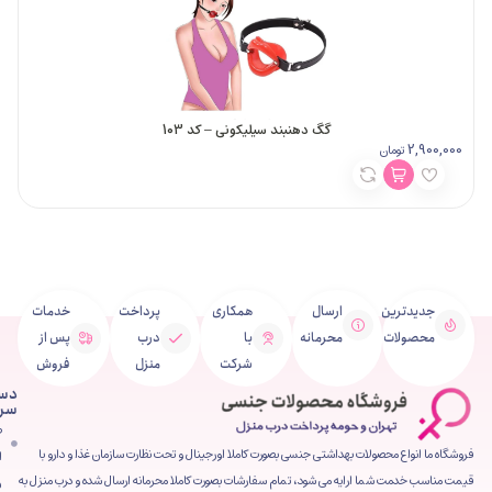
گگ دهنبند سیلیکونی – کد 103
5,900,000
مان
تومان
ین
ارسال
همکاری
پرداخت
خدمات
ت
محرمانه
با
درب
پس از
شرکت
منزل
فروش
دسترسی
سریع
صفحه
محصولات بهداشتی جنسی بصورت کاملا اورجینال و تحت نظارت سازمان غذا و دارو با
اصلی
شما ارایه می شود، تمام سفارشات بصورت کاملا محرمانه ارسال شده و درب منزل به
فروشگاه