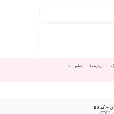
گ
درباره ما
تماس باما
 – کد 80
لدو