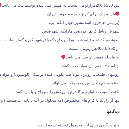
بین 150تا 200هزارتومان نسبت به مسیر طی شده توسط پیک می باشد
هزینه پیک برای کرج،حومه و حومه تهران
(پردیس،جاجرود،اسلامشهر،چهاردانگه ،پرند
شهریار،رباط کریم ،فردیس،مارلیک، شهرقدس
اندیشه،پاکدشت،قیامدشت،ورامین،قرچک باقرشهر،کهریزک،لواسانات، 
از 250 تا 400هزارتومان نسبت
به فاصله مقصد از مبدا می باشد
.
از استفاده همزمان مواد چرب کننده
روغنهای طبیعی، روغن، مواد ضد عفونی کننده پزشکی (لوسیون) و مواد دیگ
استفاده هم زمان این محصولات می تواند
باعث آسیب به لوازم و کاندوم یا روکش را سوراخ و یا پاره کنند.
تنها از ژل ها یا کرم های مخصوص (که محلول در آب یا پایه آب هستند )
دیدگاهها
هیچ دیدگاهی برای این محصول نوشته نشده است.