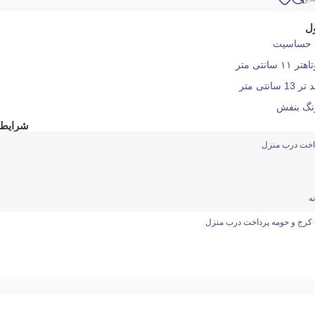
ل
د حساسیت
نتی متر‌
تی متر
نگ بنفش
شرایط 
داخت درب منزل
ه
 کرج و حومه پرداخت درب منزل