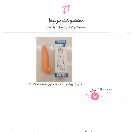
محصولات مرتبط
محصولاتی که شاید دنبال آنها باشید
خرید روکش آلت با جای بیضه – کد 43
990,000
مان
تومان