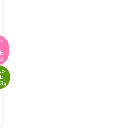
درب
منزل،
سریع و
ایمن
2,900,000
تومان
خرید
از
طریق
تلگرام
خرید از
طریق
واتساپ
آیا
قیمت
مناسب
تری
سراغ
دارید؟