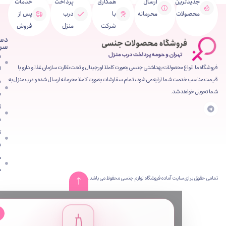
ین
ارسال
همکاری
پرداخت
خدمات
ت
محرمانه
با
درب
پس از
شرکت
منزل
فروش
دسترسی
سریع
صفحه
محصولات بهداشتی جنسی بصورت کاملا اورجینال و تحت نظارت سازمان غذا و دارو با
اصلی
شما ارایه می شود، تمام سفارشات بصورت کاملا محرمانه ارسال شده و درب منزل به
فروشگاه
 شد.
محصولات
ثبت
سفارش
تماس
با ما
مقالات
سایت
ایت آماده فروشگاه لوازم جنسی محفوظ می باشد.
✕