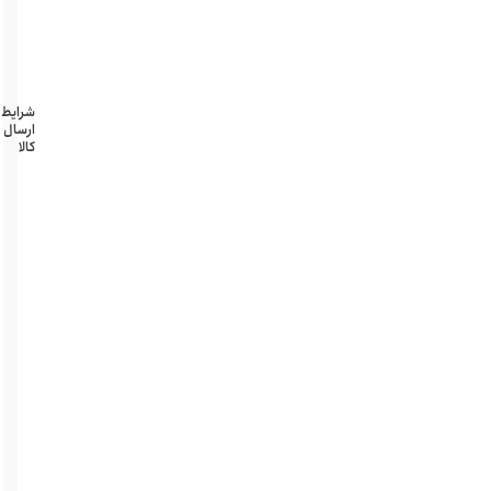
طول
17cm
قطر
3.5cm
شرایط
ارسال
کالا
تهران و
حومه
پرداخت
درب
منزل
امن
و
سریع
بسته
بندی
محرمانه
کل