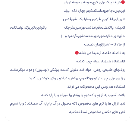
ک برای کرج،حومه و حومه تهران
ود،اسلامشهر،چهاردانگه ،پرند
ط کریم ،فردیس،مارلیک، شهرقدس
کدشت،قیامدشت،ورامین،قرچک باقرشهر،کهریزک،لواسانات،
ارد،مهرشهر،محمدشهر،گرمدره و…)
صد از مبدا می باشد
.
همزمان مواد چرب کننده
عی، روغن، مواد ضد عفونی کننده پزشکی (لوسیون) و مواد دیگر مانند
 چرب تر کردن کاندوم، روکش، دیلدو و واژن خودداری کنید.
زمان این محصولات می تواند
 لوازم و کاندوم یا روکش را سوراخ و یا پاره کنند.
ها یا کرم های مخصوص (که محلول در آب یا پایه آب هستند ) و یا اسپرم
مل مخصوص استفاده کنید.