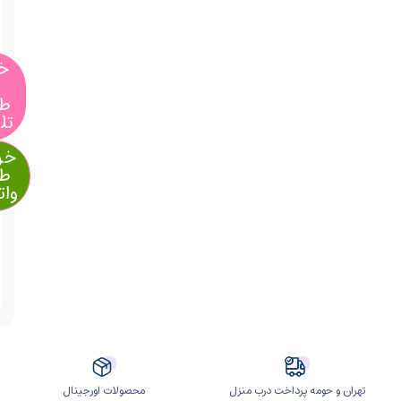
1,900,000
تومان
خرید
از
طریق
تلگرام
خرید از
طریق
واتساپ
آیا
قیمت
مناسب
تری
سراغ
دارید؟
ومه پرداخت درب منزل
محصولات اورجینال