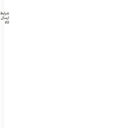
شده
شرایط
ارسال
کالا
تهران و
حومه
پرداخت
درب
منزل
امن
و
سریع
بسته
بندی
محرمانه
کل
محصولات
تهران -
کرج و