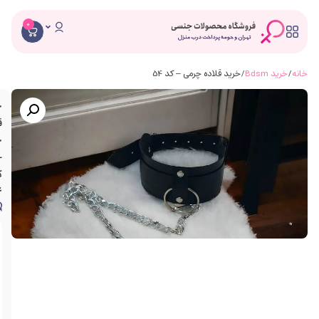
0
/ خرید قلاده چرمی – کد 54
خرید
قلاده
چرمی
–
کد
54
ویژگی
های
محصول
جنس
چرم
یراق
ابکاری