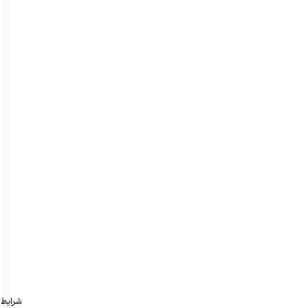
حساسیت
کم
صدا
کنترل
از
راه
دور
قابلیت
اتصال
به
گوشی
قابل
استفاده
در
گوشیهای
اندروید
و
ios
شرایط