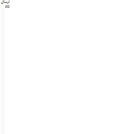
ارسال
کالا
تهران و
حومه
پرداخت
درب
منزل
امن
و
سریع
بسته
بندی
محرمانه
کل
محصولات
تهران -
کرج و
حومه
پرداخت
درب منزل