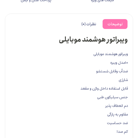
ت
نظرات (0)
ور هوشمند موبایلی
مند موبایلی
ل شستشو
ه داخل واژن و مقعد
ون طبی
ذیر
گی
ت