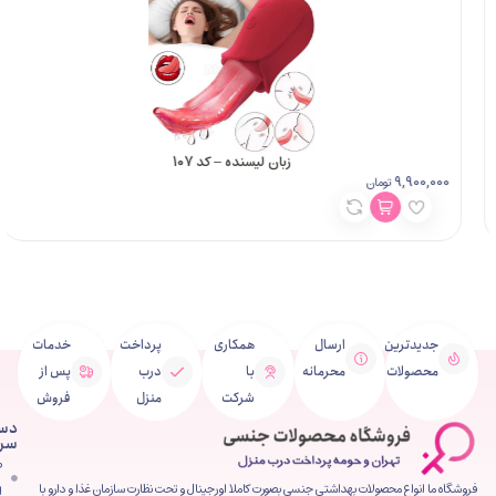
زبان لیسنده – کد 107
8,900,000
مان
توما
ین
ارسال
همکاری
پرداخت
خدمات
ت
محرمانه
با
درب
پس از
شرکت
منزل
فروش
دسترسی
سریع
صفحه
محصولات بهداشتی جنسی بصورت کاملا اورجینال و تحت نظارت سازمان غذا و دارو با
اصلی