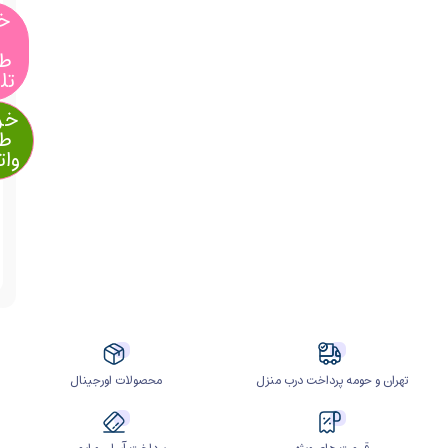
خرید
از
طریق
تلگرام
خرید از
طریق
واتساپ
آیا
قیمت
مناسب
تری
سراغ
دارید؟
ومه پرداخت درب منزل
محصولات اورجینال
مت های ویژه
پرداخت آسان و ایمن