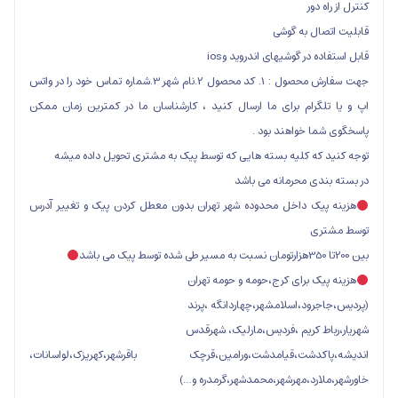
دور
ال به گوشی
 در گوشیهای اندروید وios
جهت سفارش محصول : 1. کد محصول 2.نام شهر 3.شماره تماس خود را در واتس
گرام برای ما ارسال کنید ، کارشناسان ما در کمترین زمان ممکن
ا خواهند بود .
که کلیه بسته هایی که توسط پیک به مشتری تحویل داده میشه
ی محرمانه می باشد
یک داخل محدوده شهر تهران بدون معطل کردن پیک و تغییر آدرس
ی
ک برای کرج،حومه و حومه تهران
ود،اسلامشهر،چهاردانگه ،پرند
ط کریم ،فردیس،مارلیک، شهرقدس
کدشت،قیامدشت،ورامین،قرچک باقرشهر،کهریزک،لواسانات،
ارد،مهرشهر،محمدشهر،گرمدره و…)