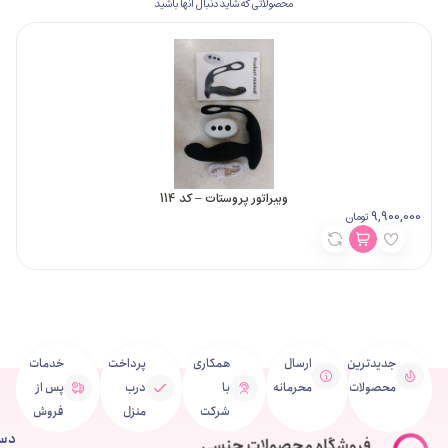
محصولاتی که شاید دنبال آنها باشید
ویبراتور پروستات – کد 114
13,900,000
مان
توما
ین
ارسال
همکاری
پرداخت
خدمات
ت
محرمانه
با
درب
پس از
شرکت
منزل
فروش
دسترسی