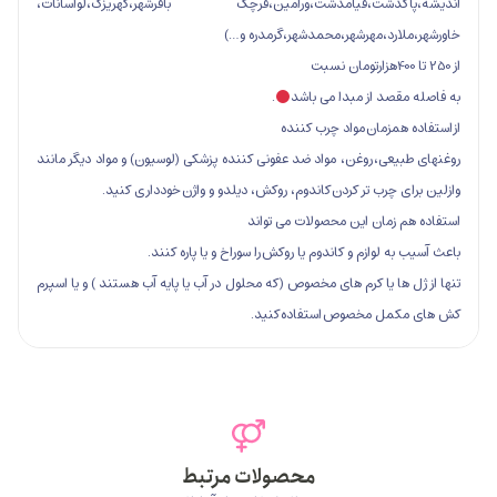
کدشت،قیامدشت،ورامین،قرچک باقرشهر،کهریزک،لواسانات،
ارد،مهرشهر،محمدشهر،گرمدره و…)
صد از مبدا می باشد
.
همزمان مواد چرب کننده
عی، روغن، مواد ضد عفونی کننده پزشکی (لوسیون) و مواد دیگر مانند
 چرب تر کردن کاندوم، روکش، دیلدو و واژن خودداری کنید.
زمان این محصولات می تواند
 لوازم و کاندوم یا روکش را سوراخ و یا پاره کنند.
ها یا کرم های مخصوص (که محلول در آب یا پایه آب هستند ) و یا اسپرم
مل مخصوص استفاده کنید.
محصولات مرتبط