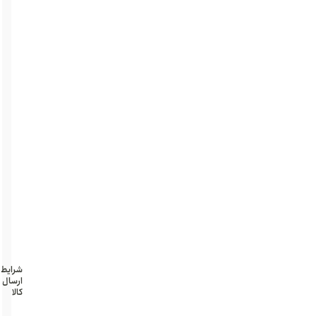
به
سطوح
قابلیت
اضافه
کردن
کمربند
کیفیت
عالی
و
طبیعی
طول
۲۰
ضخامت
۴
شرایط
ارسال
کالا
تهران و