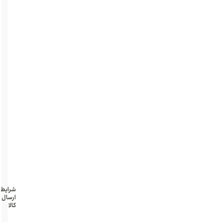
A
سفارش
اروپا
سیلیکون
طبی
پشت
چسبدار
کمربند
خور
طول
26cm
قطر
5cm
ضمانت
کیفیت
شرایط
ارسال
کالا
تهران و