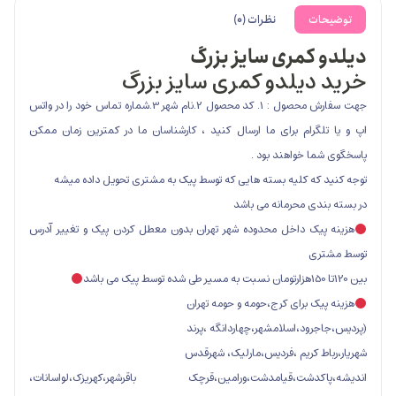
ت
نظرات (0)
کمری سایز بزرگ
دیلدو کمری سایز بزرگ
جهت سفارش محصول : 1. کد محصول 2.نام شهر 3.شماره تماس خود را در واتس
گرام برای ما ارسال کنید ، کارشناسان ما در کمترین زمان ممکن
ا خواهند بود .
که کلیه بسته هایی که توسط پیک به مشتری تحویل داده میشه
ی محرمانه می باشد
یک داخل محدوده شهر تهران بدون معطل کردن پیک و تغییر آدرس
ی
ک برای کرج،حومه و حومه تهران
ود،اسلامشهر،چهاردانگه ،پرند
ط کریم ،فردیس،مارلیک، شهرقدس
کدشت،قیامدشت،ورامین،قرچک باقرشهر،کهریزک،لواسانات،