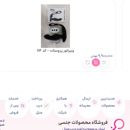
ویبراتور پروستات – کد 114
13,900,000
مان
توما
ین
ارسال
همکاری
پرداخت
خدمات
ت
محرمانه
با
درب
پس از
شرکت
منزل
فروش
دسترسی
سریع
صفحه