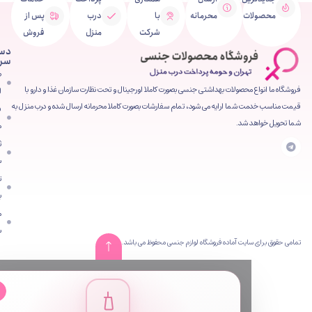
ت
محرمانه
با
درب
پس از
شرکت
منزل
فروش
دسترسی
سریع
صفحه
محصولات بهداشتی جنسی بصورت کاملا اورجینال و تحت نظارت سازمان غذا و دارو با
اصلی
شما ارایه می شود، تمام سفارشات بصورت کاملا محرمانه ارسال شده و درب منزل به
فروشگاه
 شد.
محصولات
ثبت
سفارش
تماس
با ما
مقالات
سایت
ایت آماده فروشگاه لوازم جنسی محفوظ می باشد.
✕