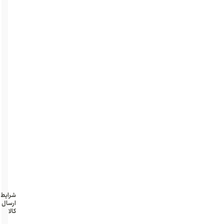
طبی
ضد
حساسیت
کم
صدا
کنترل
از
راه
دور
برد
25متر
تضمین
کیفیت
شرایط
ارسال
کالا
تهران و